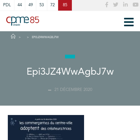
Cookies management panel
PDL
44
49
53
72
85
EPI3JZ4WWAGBJ7W
Epi3JZ4WwAgbJ7w
21 DÉCEMBRE 2020