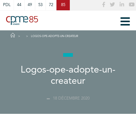
Cookies management panel
PDL
44
49
53
72
85
LOGOS-OPE-ADOPTE-UN-CREATEUR
Logos-ope-adopte-un-
createur
18 DÉCEMBRE 2020