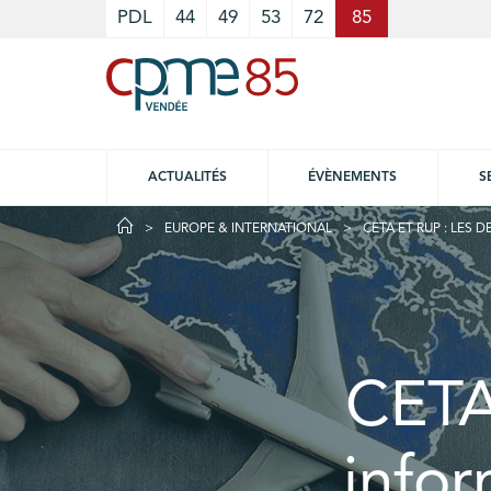
Cookies management panel
PDL
44
49
53
72
85
ACTUALITÉS
ÉVÈNEMENTS
S
EUROPE & INTERNATIONAL
CETA ET RUP : LES 
CETA 
infor