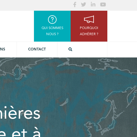
QUI SOMMES
POURQUOI
NOUS ?
ADHÉRER ?
ONS
CONTACT
nières
e et à