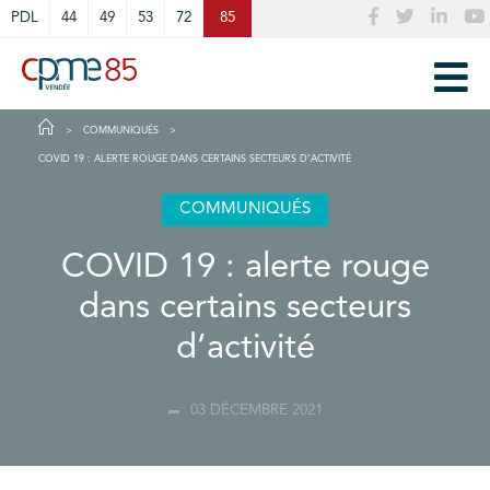
Cookies management panel
PDL
44
49
53
72
85
COMMUNIQUÉS
COVID 19 : ALERTE ROUGE DANS CERTAINS SECTEURS D’ACTIVITÉ
COMMUNIQUÉS
COVID 19 : alerte rouge
dans certains secteurs
d’activité
03 DÉCEMBRE 2021