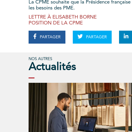
La CPME souhaite que la Présidence française 
les besoins des PME.
LETTRE À ELISABETH BORNE
POSITION DE LA CPME
PARTAGER
PARTAGER
NOS AUTRES
Actualités