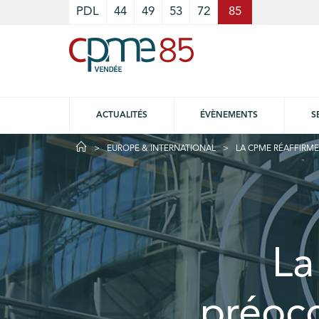
Cookies management panel
PDL
44
49
53
72
85
ACTUALITÉS
ÉVÈNEMENTS
S
EUROPE & INTERNATIONAL
LA CPME RÉAFFIRME
La
préocc