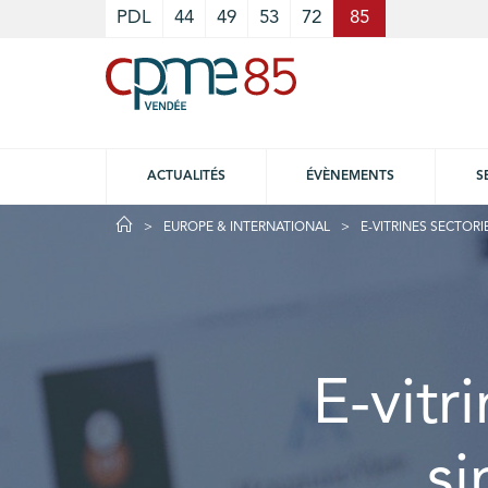
Cookies management panel
PDL
44
49
53
72
85
ACTUALITÉS
ÉVÈNEMENTS
S
EUROPE & INTERNATIONAL
E-VITRINES SECTORI
E-vitr
si