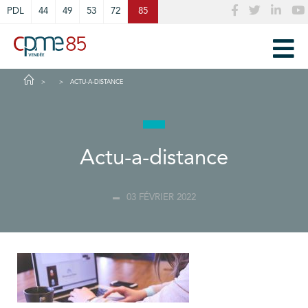
Cookies management panel
PDL
44
49
53
72
85
ACTU-A-DISTANCE
Actu-a-distance
03 FÉVRIER 2022