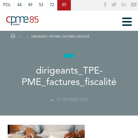
Cookies management panel
PDL
44
49
53
72
85
DIRIGEANTS_TPE-PME_FACTURES_FISCALITÉ
dirigeants_TPE-
PME_factures_fiscalité
25 FÉVRIER 2022