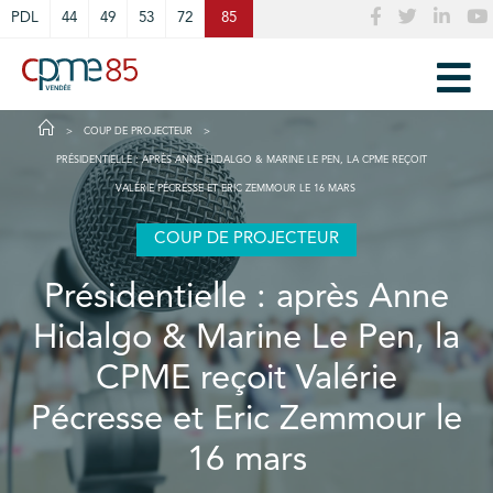
Cookies management panel
PDL
44
49
53
72
85
COUP DE PROJECTEUR
PRÉSIDENTIELLE : APRÈS ANNE HIDALGO & MARINE LE PEN, LA CPME REÇOIT
VALÉRIE PÉCRESSE ET ERIC ZEMMOUR LE 16 MARS
COUP DE PROJECTEUR
Présidentielle : après Anne
Hidalgo & Marine Le Pen, la
CPME reçoit Valérie
Pécresse et Eric Zemmour le
16 mars