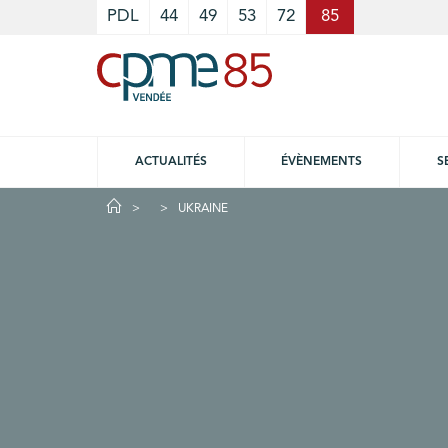
Cookies management panel
PDL
44
49
53
72
85
ACTUALITÉS
ÉVÈNEMENTS
S
UKRAINE