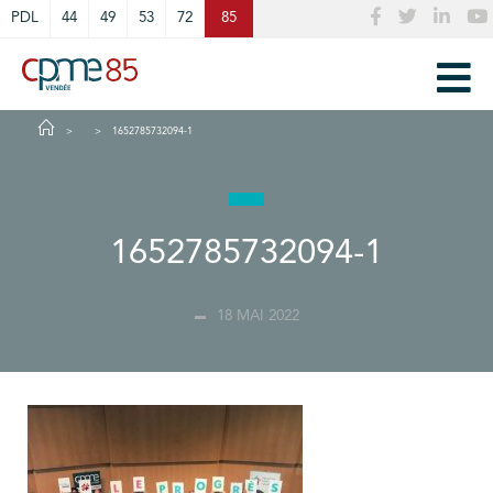
Cookies management panel
PDL
44
49
53
72
85
1652785732094-1
1652785732094-1
18 MAI 2022