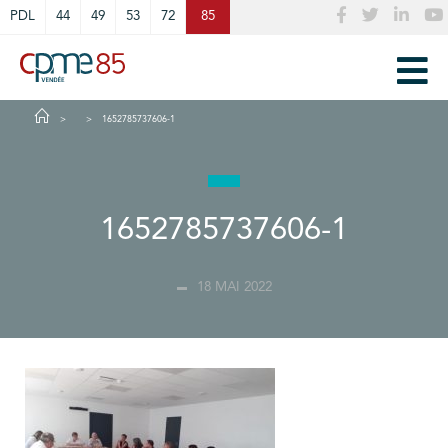
Cookies management panel
PDL
44
49
53
72
85
1652785737606-1
1652785737606-1
18 MAI 2022