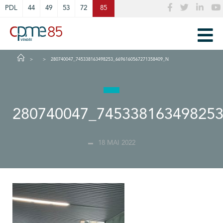
Cookies management panel
PDL
44
49
53
72
85
280740047_745338163498253_6696160567271358409_N
280740047_74533816349825
18 MAI 2022