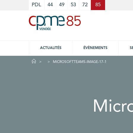
Cookies management panel
PDL
44
49
53
72
85
ACTUALITÉS
ÉVÈNEMENTS
S
MICROSOFTTEAMS-IMAGE-17-1
Micr