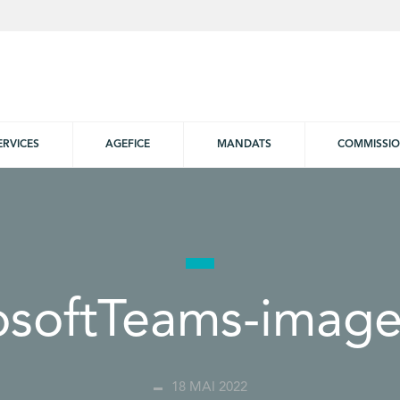
ERVICES
AGEFICE
MANDATS
COMMISSI
osoftTeams-image
18 MAI 2022