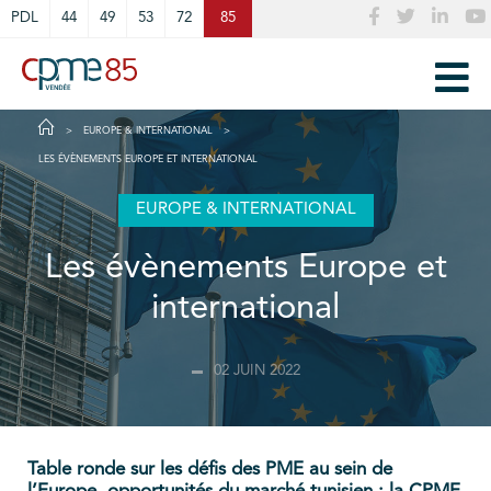
Cookies management panel
PDL
44
49
53
72
85
EUROPE & INTERNATIONAL
LES ÉVÈNEMENTS EUROPE ET INTERNATIONAL
EUROPE & INTERNATIONAL
Les évènements Europe et
international
02 JUIN 2022
Table ronde sur les défis des PME au sein de