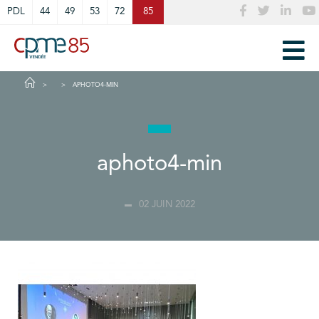
Cookies management panel
PDL
44
49
53
72
85
APHOTO4-MIN
aphoto4-min
02 JUIN 2022