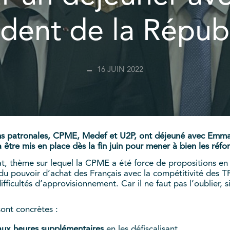
ident de la Répub
16 JUIN 2022
tions patronales, CPME, Medef et U2P, ont déjeuné avec Emm
a être mis en place dès la fin juin pour mener à bien les ré
at, thème sur lequel la CPME a été force de propositions en 
on du pouvoir d’achat des Français avec la compétitivité de
difficultés d’approvisionnement. Car il ne faut pas l’oublier, 
ont concrètes :
aux heures supplémentaires
en les défiscalisant