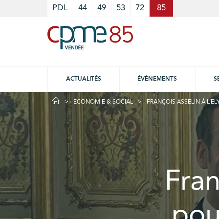
Cookies management panel
PDL
44
49
53
72
85
ACTUALITÉS
ÉVÈNEMENTS
S
ECONOMIE & SOCIAL
FRANÇOIS ASSELIN À L’E
Fran
pou