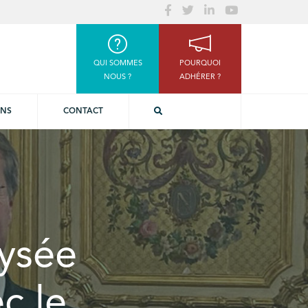
QUI SOMMES
POURQUOI
NOUS ?
ADHÉRER ?
ONS
CONTACT
lysée
c le