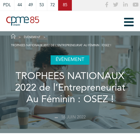
Cookies management panel
PDL
44
49
53
72
85
ÉVÉNEMENT
TROPHEES NATIONAUX 2022 DE L’ENTREPRENEURIAT AU FÉMININ : OSEZ !
ÉVÉNEMENT
TROPHEES NATIONAUX
2022 de l’Entrepreneuriat
Au Féminin : OSEZ !
16 JUIN 2022