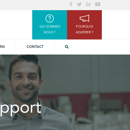
QUI SOMMES
POURQUOI
NOUS ?
ADHÉRER ?
ONS
CONTACT
apport