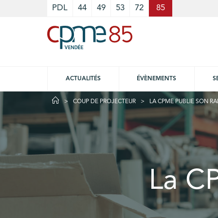
Cookies management panel
PDL
44
49
53
72
85
ACTUALITÉS
ÉVÈNEMENTS
S
COUP DE PROJECTEUR
LA CPME PUBLIE SON RA
La CP