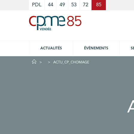
Cookies management panel
PDL
44
49
53
72
85
ACTUALITÉS
ÉVÈNEMENTS
S
ACTU_CP_CHOMAGE