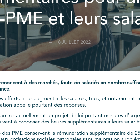
-PME et leurs sala
18 JUILLET 2022
 renoncent à des marchés, faute de salariés en nombre suffisa
ance.
s efforts pour augmenter les salaires, tous, et notamment 
flation appelle pourtant des réponses.
amine actuellement un projet de loi portant mesures d’urgen
peuvent à proposer des heures supplémentaires à leurs salarié
és des PME conservent la rémunération supplémentaire de 25
s aux cotisations sociales patronales sans majoration supplé