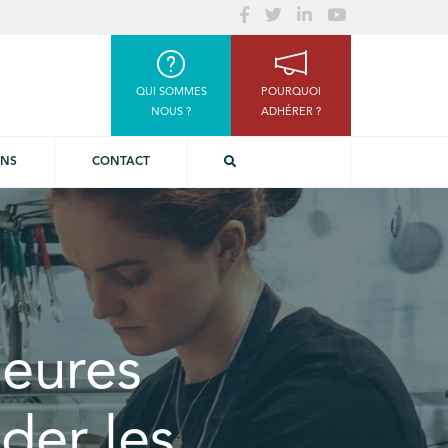
QUI SOMMES
POURQUOI
NOUS ?
ADHÉRER ?
ONS
CONTACT
heures
der les