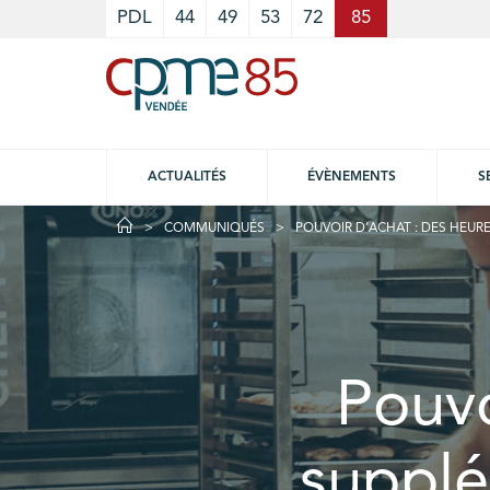
Cookies management panel
PDL
44
49
53
72
85
ACTUALITÉS
ÉVÈNEMENTS
S
COMMUNIQUÉS
POUVOIR D’ACHAT : DES HEURE
Pouvo
supplé