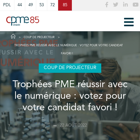
Cookies management panel
PDL
44
49
53
72
85
COUP DE PROJECTEUR
TROPHÉES PME RÉUSSIR AVEC LE NUMÉRIQUE : VOTEZ POUR VOTRE CANDIDAT
FAVORI !
COUP DE PROJECTEUR
Trophées PME réussir avec
le numérique : votez pour
votre candidat favori !
22 AOÛT 2022