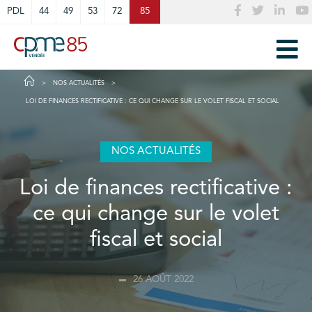
Cookies management panel
PDL
44
49
53
72
85
NOS ACTUALITÉS
LOI DE FINANCES RECTIFICATIVE : CE QUI CHANGE SUR LE VOLET FISCAL ET SOCIAL
NOS ACTUALITÉS
Loi de finances rectificative :
ce qui change sur le volet
fiscal et social
26 AOÛT 2022