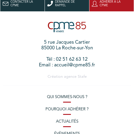
CONTACTER LA
DEMANDE DE
ADHÉRER À LA
CPME
RAPPEL
CPME
5 rue Jacques Cartier
85000 La Roche-sur-Yon
Tél : 02 51 62 63 12
Email : accueil@cpme85.fr
Création agence
Stafe
QUI SOMMES-NOUS ?
POURQUOI ADHÉRER ?
ACTUALITÉS
ÉVÈNEMENTS