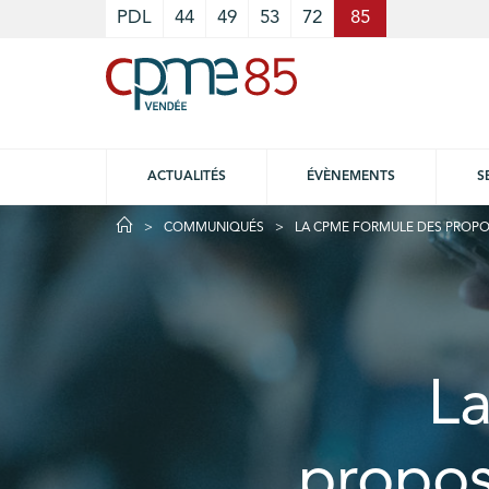
Cookies management panel
PDL
44
49
53
72
85
ACTUALITÉS
ÉVÈNEMENTS
S
COMMUNIQUÉS
LA CPME FORMULE DES PROPO
L
propos