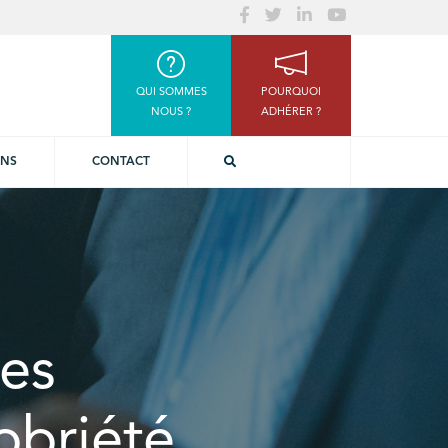
QUI SOMMES
POURQUOI
NOUS ?
ADHÉRER ?
ONS
CONTACT
es
obriété