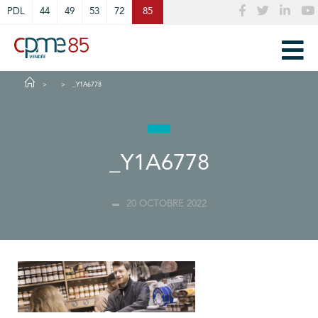
Cookies management panel
PDL
44
49
53
72
85
_Y1A6778
_Y1A6778
20 OCTOBRE 2022