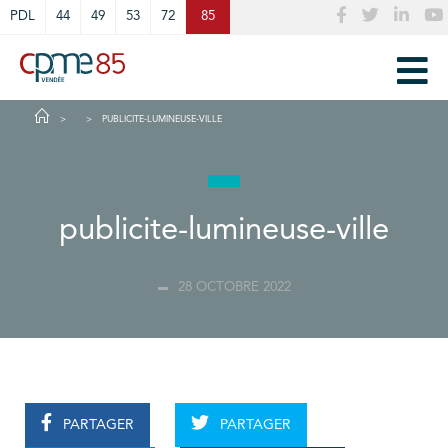
Cookies management panel
PDL
44
49
53
72
85
PUBLICITE-LUMINEUSE-VILLE
publicite-lumineuse-ville
28 OCTOBRE 2022
PARTAGER
PARTAGER