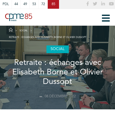
Cookies management panel
PDL
44
49
53
72
85
SOCIAL
RETRAITE : ÉCHANGES AVEC ELISABETH BORNE ET OLIVIER DUSSOPT
SOCIAL
Retraite : échanges avec
Elisabeth Borne et Olivier
Dussopt
08 DÉCEMBRE 2022