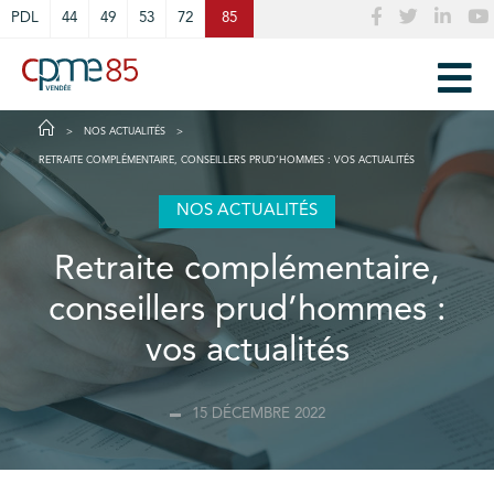
Cookies management panel
PDL
44
49
53
72
85
NOS ACTUALITÉS
RETRAITE COMPLÉMENTAIRE, CONSEILLERS PRUD’HOMMES : VOS ACTUALITÉS
NOS ACTUALITÉS
Retraite complémentaire,
conseillers prud’hommes :
vos actualités
15 DÉCEMBRE 2022