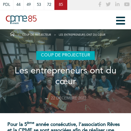
Cookies management panel
PDL
44
49
53
72
85
COUP DE PROJECTEUR
LES ENTREPRENEURS ONT DU CŒUR
COUP DE PROJECTEUR
Les entrepreneurs ont du
cœur
22 DÉCEMBRE 2022
ème
Pour la 5
année consécutive, l’association Rêves
et la CPME se sont associées afin de réaliser une