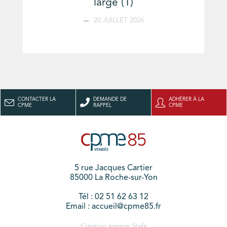
large (1)
20 JUILLET 2026
CONTACTER LA
DEMANDE DE
ADHÉRER À LA
CPME
RAPPEL
CPME
5 rue Jacques Cartier
85000 La Roche-sur-Yon
Tél : 02 51 62 63 12
Email : accueil@cpme85.fr
Création agence
Stafe