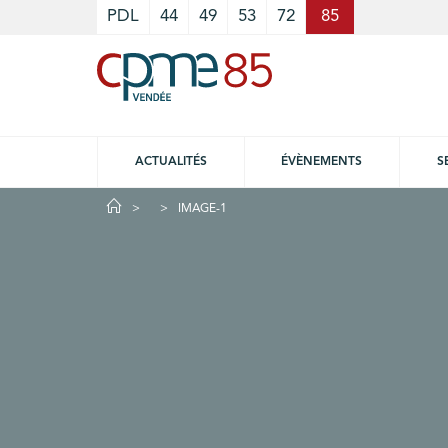
Cookies management panel
PDL
44
49
53
72
85
ACTUALITÉS
ÉVÈNEMENTS
S
IMAGE-1