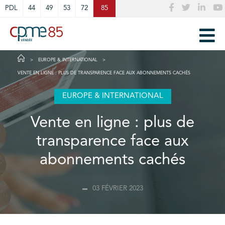
Cookies management panel
PDL
44
49
53
72
85
EUROPE & INTERNATIONAL
VENTE EN LIGNE : PLUS DE TRANSPARENCE FACE AUX ABONNEMENTS CACHÉS
EUROPE & INTERNATIONAL
Vente en ligne : plus de
transparence face aux
abonnements cachés
03 FÉVRIER 2023