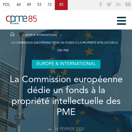
Cookies management panel
PDL
44
49
53
72
85
EUROPE & INTERNATIONAL
LA COMMISSION EUROPÉENNE DÉDIE UN FONDS À LA PROPRIÉTÉ INTELLECTUELLE
DES PME
EUROPE & INTERNATIONAL
La Commission européenne
dédie un fonds à la
propriété intellectuelle des
PME
16 FÉVRIER 2023