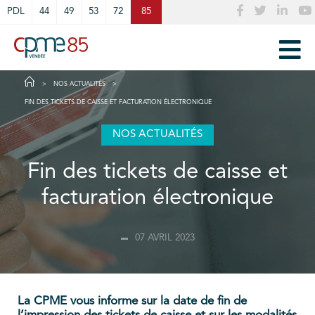
Cookies management panel
PDL
44
49
53
72
85
NOS ACTUALITÉS
FIN DES TICKETS DE CAISSE ET FACTURATION ÉLECTRONIQUE
NOS ACTUALITÉS
Fin des tickets de caisse et
facturation électronique
07 AVRIL 2023
La CPME vous informe sur la date de fin de