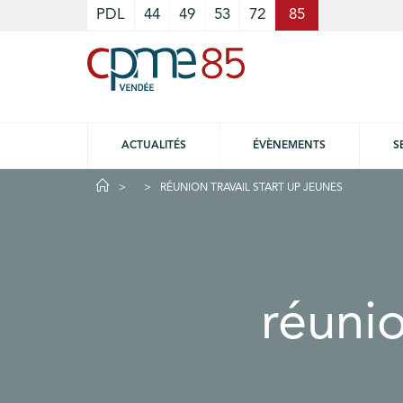
Cookies management panel
PDL
44
49
53
72
85
ACTUALITÉS
ÉVÈNEMENTS
S
RÉUNION TRAVAIL START UP JEUNES
réunio