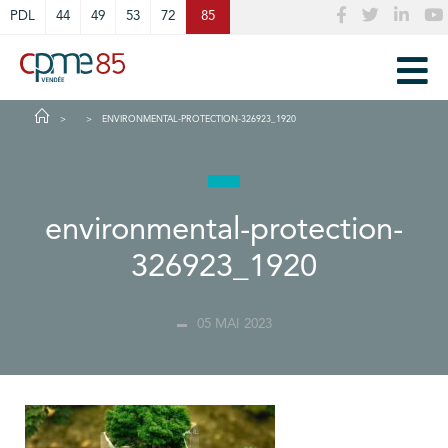
Cookies management panel
PDL
44
49
53
72
85
ENVIRONMENTAL-PROTECTION-326923_1920
environmental-protection-
326923_1920
05 MAI 2023