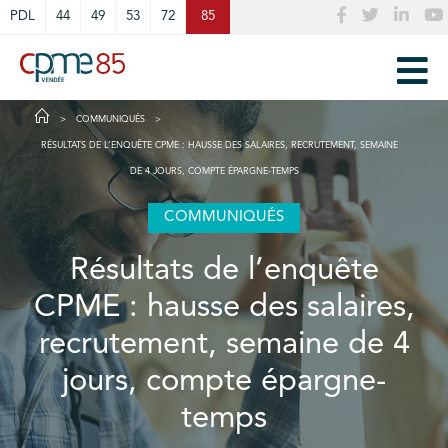
Cookies management panel
PDL
44
49
53
72
85
COMMUNIQUÉS
RÉSULTATS DE L’ENQUÊTE CPME : HAUSSE DES SALAIRES, RECRUTEMENT, SEMAINE
DE 4 JOURS, COMPTE ÉPARGNE-TEMPS
COMMUNIQUÉS
Résultats de l’enquête
CPME : hausse des salaires,
recrutement, semaine de 4
jours, compte épargne-
temps