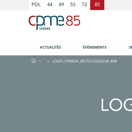
Cookies management panel
PDL
44
49
53
72
85
ACTUALITÉS
ÉVÈNEMENTS
S
LOGO_CPME44_VECTO-COULEUR_RVB
LO