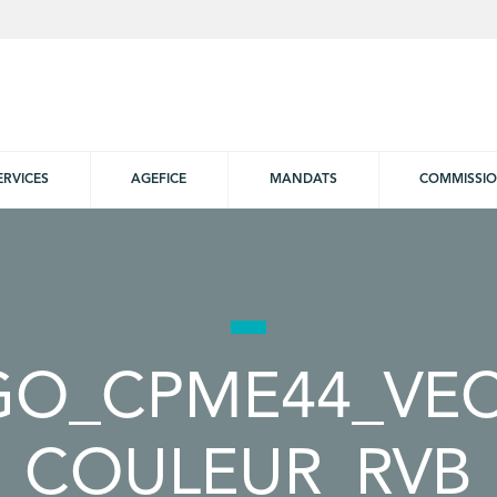
ERVICES
AGEFICE
MANDATS
COMMISSI
GO_CPME44_VEC
COULEUR_RVB