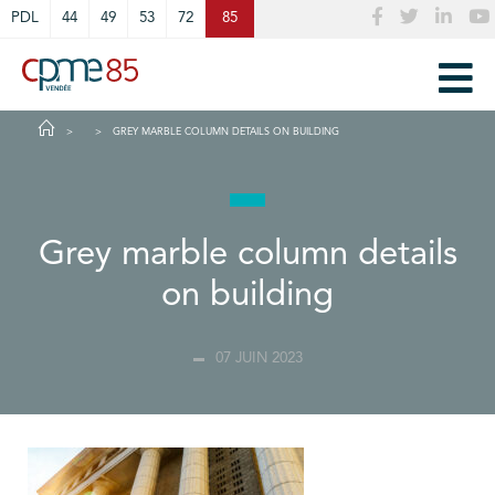
Cookies management panel
PDL
44
49
53
72
85
GREY MARBLE COLUMN DETAILS ON BUILDING
Grey marble column details
on building
07 JUIN 2023