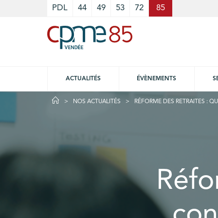
Cookies management panel
PDL
44
49
53
72
85
ACTUALITÉS
ÉVÈNEMENTS
S
NOS ACTUALITÉS
RÉFORME DES RETRAITES : Q
Réfo
con