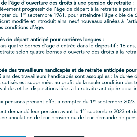
 de l’âge d’ouverture des droits à une pension de retraite
:
relèvement progressif de l’âge de départ à la retraite à partir
er
mpter du 1
septembre 1961, pour atteindre l’âge cible de 6
écret modifie et introduit ainsi neuf nouveaux alinéas à l’art
es conditions d’âge.
tés de départ anticipé pour carrières longues :
ais quatre bornes d’âge d’entrée dans le dispositif : 16 ans, 
etraite selon quatre bornes d’ouverture des droits à la retra
pée des travailleurs handicapés et de retraite anticipée pou
55 ans des travailleurs handicapés sont assouplies : la durée
 cotisés est supprimée, au profit de la seule condition des 
nvalides et les dispositions liées à la retraite anticipée pou
er
ux pensions prenant effet à compter du 1
septembre 2023.
er
ont demandé leur pension avant le 1
septembre 2023 et don
d’une annulation de leur pension ou de leur demande de pens