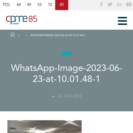
Cookies management panel
PDL
44
49
53
72
85
WHATSAPP-IMAGE-2023-06-23-AT-10.01.48-1
WhatsApp-Image-2023-06-
23-at-10.01.48-1
23 JUIN 2023