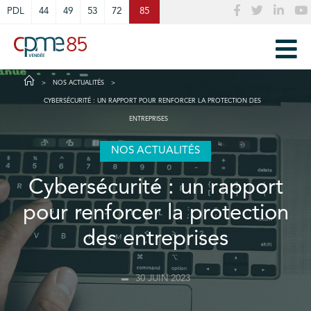
Cookies management panel
PDL
44
49
53
72
85
NOS ACTUALITÉS
CYBERSÉCURITÉ : UN RAPPORT POUR RENFORCER LA PROTECTION DES
ENTREPRISES
NOS ACTUALITÉS
Cybersécurité : un rapport
pour renforcer la protection
des entreprises
30 JUIN 2023