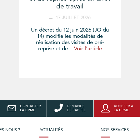
de travail
17 JUILLET 2026
Un décret du 12 juin 2026 (JO du
14) modifie les modalités de
réalisation des visites de pré-
reprise et de...
Voir l'article
CONTACTER
DEMANDE
ADHÉRER À
LA CPME
DE RAPPEL
LA CPME
ES-NOUS ?
ACTUALITÉS
NOS SERVICES