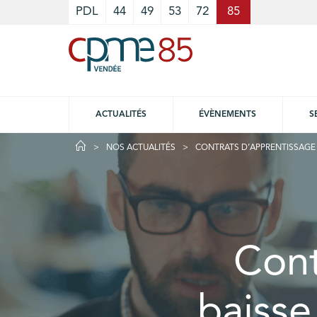
Cookies management panel
PDL
44
49
53
72
85
ACTUALITÉS
ÉVÈNEMENTS
S
NOS ACTUALITÉS
CONTRATS D’APPRENTISSAGE :
Cont
baisse