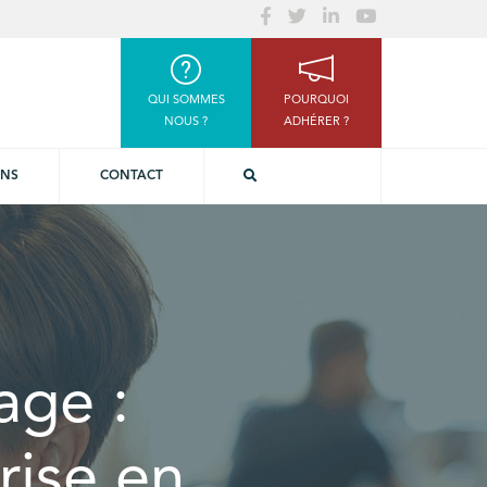
QUI SOMMES
POURQUOI
NOUS ?
ADHÉRER ?
ONS
CONTACT
age :
rise en