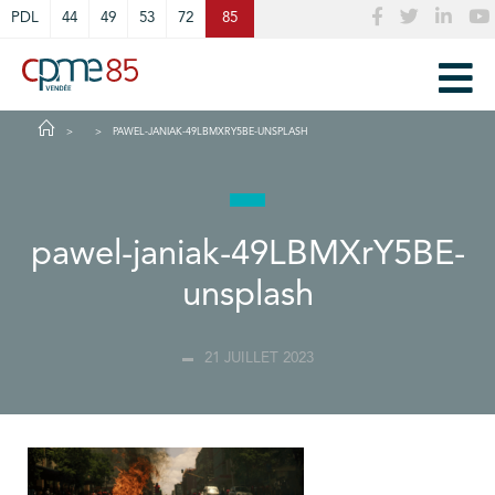
Cookies management panel
PDL
44
49
53
72
85
PAWEL-JANIAK-49LBMXRY5BE-UNSPLASH
pawel-janiak-49LBMXrY5BE-
unsplash
21 JUILLET 2023