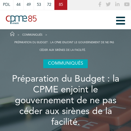
Cookies management panel
PDL
44
49
53
72
85
COMMUNIQUÉS
PRÉPARATION DU BUDGET : LA CPME ENJOINT LE GOUVERNEMENT DE NE PAS
CÉDER AUX SIRÈNES DE LA FACILITÉ.
COMMUNIQUÉS
Préparation du Budget : la
CPME enjoint le
gouvernement de ne pas
céder aux sirènes de la
facilité.