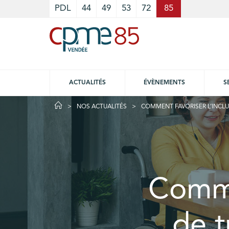
Cookies management panel
PDL
44
49
53
72
85
ACTUALITÉS
ÉVÈNEMENTS
S
NOS ACTUALITÉS
COMMENT FAVORISER L’INCLU
Commen
de t