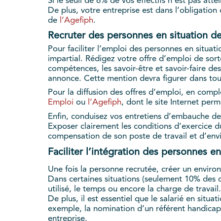
Si le seuil de 6% de vos effectifs n’est pas atte
De plus,
votre entreprise est dans l’obligation
de
l’Agefiph
.
Recruter des personnes en situation d
Pour faciliter l’emploi des personnes en situat
impartial. Rédigez votre offre d’emploi de sort
compétences, les savoir-être et savoir-faire d
annonce. Cette mention devra figurer dans tout
Pour la diffusion des offres d’emploi, en comp
Emploi
ou
l’Agefiph
, dont le site Internet per
Enfin, conduisez vos entretiens d’embauche de 
Exposer clairement les conditions d’exercice d
compensation de son poste de travail et d’envi
Faciliter l’intégration des personnes e
Une fois la personne recrutée, créer un enviro
Dans certaines situations (seulement 10% des c
utilisé, le temps ou encore la charge de travail.
De plus, il est essentiel que le salarié en situa
exemple, la nomination d’un référent handicap p
entreprise.