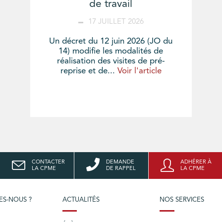
de travail
17 JUILLET 2026
Un décret du 12 juin 2026 (JO du
14) modifie les modalités de
réalisation des visites de pré-
reprise et de...
Voir l'article
CONTACTER
DEMANDE
ADHÉRER À
LA CPME
DE RAPPEL
LA CPME
ES-NOUS ?
ACTUALITÉS
NOS SERVICES