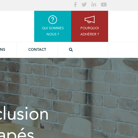
QUI SOMMES
POURQUOI
NOUS ?
ADHÉRER ?
ONS
CONTACT
clusion
capés