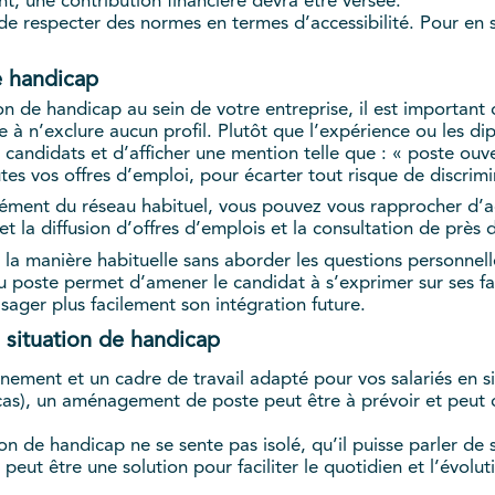
int, une contribution financière devra être versée.
 de respecter des normes en termes d’accessibilité. Pour en 
e handicap
ion de handicap au sein de votre entreprise, il est importan
e à n’exclure aucun profil. Plutôt que l’expérience ou les d
es candidats et d’afficher une mention telle que : « poste o
es vos offres d’emploi, pour écarter tout risque de discrimi
lément du réseau habituel, vous pouvez vous rapprocher d’ac
met la diffusion d’offres d’emplois et la consultation de prè
la manière habituelle sans aborder les questions personnelle
u poste permet d’amener le candidat à s’exprimer sur ses f
sager plus facilement son intégration future.
n situation de handicap
nnement et un cadre de travail adapté pour vos salariés en s
as), un aménagement de poste peut être à prévoir et peut co
tion de handicap ne se sente pas isolé, qu’il puisse parler de 
eut être une solution pour faciliter le quotidien et l’évolut