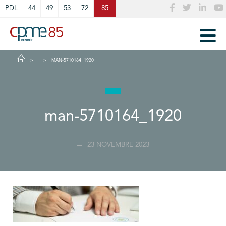
Cookies management panel
PDL
44
49
53
72
85
MAN-5710164_1920
man-5710164_1920
23 NOVEMBRE 2023