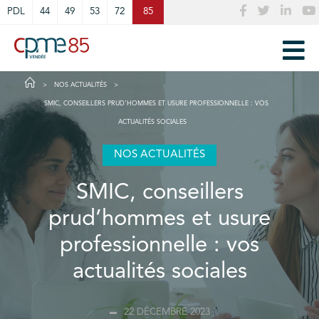
Cookies management panel
PDL
44
49
53
72
85
NOS ACTUALITÉS
SMIC, CONSEILLERS PRUD’HOMMES ET USURE PROFESSIONNELLE : VOS
ACTUALITÉS SOCIALES
NOS ACTUALITÉS
SMIC, conseillers
prud’hommes et usure
professionnelle : vos
actualités sociales
22 DÉCEMBRE 2023