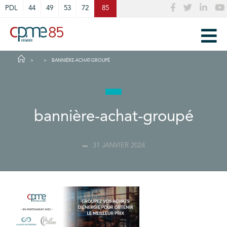
Cookies management panel
PDL
44
49
53
72
85
BANNIÈRE-ACHAT-GROUPÉ
bannière-achat-groupé
31 JANVIER 2024