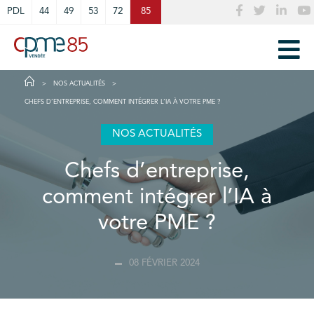
Cookies management panel
PDL
44
49
53
72
85
NOS ACTUALITÉS
CHEFS D’ENTREPRISE, COMMENT INTÉGRER L’IA À VOTRE PME ?
NOS ACTUALITÉS
Chefs d’entreprise,
comment intégrer l’IA à
votre PME ?
08 FÉVRIER 2024